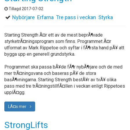
Tillagd 2017-07-02
Nybörjare
Erfarna
Tre pass i veckan
Styrka
Starting Strength Ã¤r ett av de mest beprÃ¶vade
styrketrÃ¤ningsprogram som finns. Programmet Ã¤r
utformat av Mark Rippetoe och syftar i fÃ¶rsta hand pÃ¥ att
bygga upp en generell grundstyrka.
Programmet ska passa bÃ¥de fÃ¶r nybÃ¶rjare och de med
mer trÃ¤ningsvana och baseras pÃ¥ de stora
basÃ¶vningarna. Starting Strength bestÃ¥r av tvÃ¥ olika
pass med tre trÃ¤ningstillfÃ¤llen i veckan enligt Rippetoes
upplÃ¤gg.
LÃ¤s mer
StrongLifts