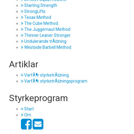
Starting Strength
StrongLifts
Texas Method
The Cube Method
The Juggernaut Method
Thinner Leaner Stronger
Undulerande trÃ¤ning
Westside Barbell Method
Artiklar
VarfÃ¶r styrketrÃ¤ning
VarfÃ¶r styrketrÃ¤ningsprogram
Styrkeprogram
Start
Om