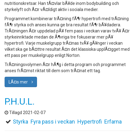
nutritionskretsar. Han tÃ¤vlar bÃ¥de inom bodybuilding och
styrkelyft och Ã¤r vÃ¤ldigt aktiv i sociala medier.
Programmet kombinerar trÃ¤ning fÃ¶r hypertrofi med trÃ¤ning
fÃ¶r styrka och anses kunna ge bra resultat fÃ¶r bÃ¥dadera.
TrÃ¤ningen Ã¤r uppdelad pÃ¥ fem pass i veckan varav tvÃ¥ Ã¤r
styrkeinriktade medan de Ã¶vriga tre fokuserar mer pÃ¥
hypertrofi. Varje muskelgrupp trÃ¤nas tvÃ¥ gÃ¥nger i veckan
vilket ska ge bÃ¤ttre resultat Ã¤n det klassiska upplÃ¤gget med
ett pass per muskelgrupp enligt Norton.
TrÃ¤ningsvolymen Ã¤r hÃ¶g i detta program och programmet
anses frÃ¤mst riktat till dem som trÃ¤nat ett tag.
LÃ¤s mer
P.H.U.L.
Tillagd 2021-02-07
Styrka
Fyra pass i veckan
Hypertrofi
Erfarna