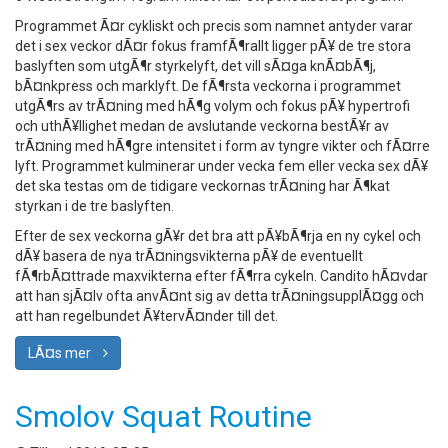
Programmet Ã¤r cykliskt och precis som namnet antyder varar
det i sex veckor dÃ¤r fokus framfÃ¶rallt ligger pÃ¥ de tre stora
baslyften som utgÃ¶r styrkelyft, det vill sÃ¤ga knÃ¤bÃ¶j,
bÃ¤nkpress och marklyft. De fÃ¶rsta veckorna i programmet
utgÃ¶rs av trÃ¤ning med hÃ¶g volym och fokus pÃ¥ hypertrofi
och uthÃ¥llighet medan de avslutande veckorna bestÃ¥r av
trÃ¤ning med hÃ¶gre intensitet i form av tyngre vikter och fÃ¤rre
lyft. Programmet kulminerar under vecka fem eller vecka sex dÃ¥
det ska testas om de tidigare veckornas trÃ¤ning har Ã¶kat
styrkan i de tre baslyften.
Efter de sex veckorna gÃ¥r det bra att pÃ¥bÃ¶rja en ny cykel och
dÃ¥ basera de nya trÃ¤ningsvikterna pÃ¥ de eventuellt
fÃ¶rbÃ¤ttrade maxvikterna efter fÃ¶rra cykeln. Candito hÃ¤vdar
att han sjÃ¤lv ofta anvÃ¤nt sig av detta trÃ¤ningsupplÃ¤gg och
att han regelbundet Ã¥tervÃ¤nder till det.
LÃ¤s mer
Smolov Squat Routine