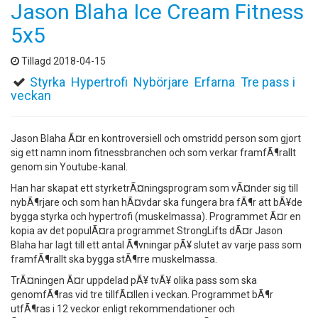
Jason Blaha Ice Cream Fitness
5x5
Tillagd 2018-04-15
Styrka
Hypertrofi
Nybörjare
Erfarna
Tre pass i
veckan
Jason Blaha Ã¤r en kontroversiell och omstridd person som gjort
sig ett namn inom fitnessbranchen och som verkar framfÃ¶rallt
genom sin Youtube-kanal.
Han har skapat ett styrketrÃ¤ningsprogram som vÃ¤nder sig till
nybÃ¶rjare och som han hÃ¤vdar ska fungera bra fÃ¶r att bÃ¥de
bygga styrka och hypertrofi (muskelmassa). Programmet Ã¤r en
kopia av det populÃ¤ra programmet StrongLifts dÃ¤r Jason
Blaha har lagt till ett antal Ã¶vningar pÃ¥ slutet av varje pass som
framfÃ¶rallt ska bygga stÃ¶rre muskelmassa.
TrÃ¤ningen Ã¤r uppdelad pÃ¥ tvÃ¥ olika pass som ska
genomfÃ¶ras vid tre tillfÃ¤llen i veckan. Programmet bÃ¶r
utfÃ¶ras i 12 veckor enligt rekommendationer och