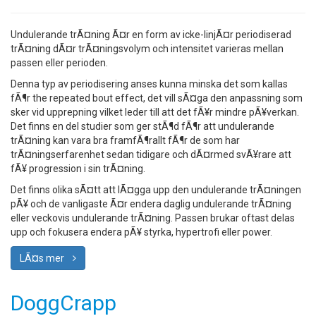
Undulerande trÃ¤ning Ã¤r en form av icke-linjÃ¤r periodiserad
trÃ¤ning dÃ¤r trÃ¤ningsvolym och intensitet varieras mellan
passen eller perioden.
Denna typ av periodisering anses kunna minska det som kallas
fÃ¶r the repeated bout effect, det vill sÃ¤ga den anpassning som
sker vid upprepning vilket leder till att det fÃ¥r mindre pÃ¥verkan.
Det finns en del studier som ger stÃ¶d fÃ¶r att undulerande
trÃ¤ning kan vara bra framfÃ¶rallt fÃ¶r de som har
trÃ¤ningserfarenhet sedan tidigare och dÃ¤rmed svÃ¥rare att
fÃ¥ progression i sin trÃ¤ning.
Det finns olika sÃ¤tt att lÃ¤gga upp den undulerande trÃ¤ningen
pÃ¥ och de vanligaste Ã¤r endera daglig undulerande trÃ¤ning
eller veckovis undulerande trÃ¤ning. Passen brukar oftast delas
upp och fokusera endera pÃ¥ styrka, hypertrofi eller power.
LÃ¤s mer
DoggCrapp