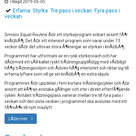
Tillagd 2019-05-05
Erfarna
Styrka
Tre pass i veckan
Fyra pass i
veckan
Smolov Squat Routine Ã¤r ett styrkeprogram enbart avsett fÃ¶r
knÃ¤bÃ¶j. Det Ã¤r ett intensivt program som varar under 13
veckor dÃ¤r det utlovas stora Ã¶kningar av styrkan i knÃ¤bÃ¶j.
Programmet har utformats av en rysk styrkecoach och har
dÃ¤rmed ett sÃ¥ kallat ryskt trÃ¤ningsupplÃ¤gg med vÃ¤ldigt
hÃ¶g trÃ¤ningsvolym och Ã¤ven hÃ¶g intensitet och riktar sig till
erfarna lyftare som vill ge sin knÃ¤bÃ¶j en extra skjuts.
Programmet Ã¤r uppdelat i fem kortare trÃ¤ningscykler och Ã¤r
avsett att kÃ¶ras enstaka gÃ¥nger och inte i direkt efterfÃ¶ljande
cykler. Antalet trÃ¤ningspass varierar mellan tre till fyra pass i
veckan och den sista veckan i programmet ska avslutas med ett
fÃ¶rsÃ¶k till nytt maxlyft.
LÃ¤s mer