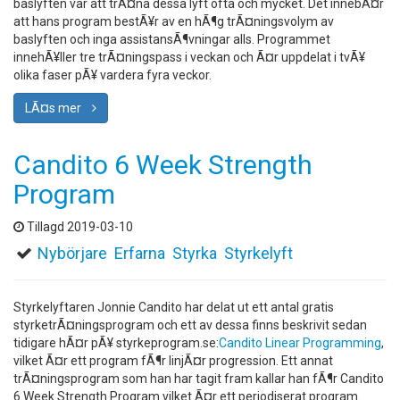
baslyften var att trÃ¤na dessa lyft ofta och mycket. Det innebÃ¤r
att hans program bestÃ¥r av en hÃ¶g trÃ¤ningsvolym av
baslyften och inga assistansÃ¶vningar alls. Programmet
innehÃ¥ller tre trÃ¤ningspass i veckan och Ã¤r uppdelat i tvÃ¥
olika faser pÃ¥ vardera fyra veckor.
LÃ¤s mer
Candito 6 Week Strength
Program
Tillagd 2019-03-10
Nybörjare
Erfarna
Styrka
Styrkelyft
Styrkelyftaren Jonnie Candito har delat ut ett antal gratis
styrketrÃ¤ningsprogram och ett av dessa finns beskrivit sedan
tidigare hÃ¤r pÃ¥ styrkeprogram.se:
Candito Linear Programming
,
vilket Ã¤r ett program fÃ¶r linjÃ¤r progression. Ett annat
trÃ¤ningsprogram som han har tagit fram kallar han fÃ¶r Candito
6 Week Strength Program vilket Ã¤r ett periodiserat program.