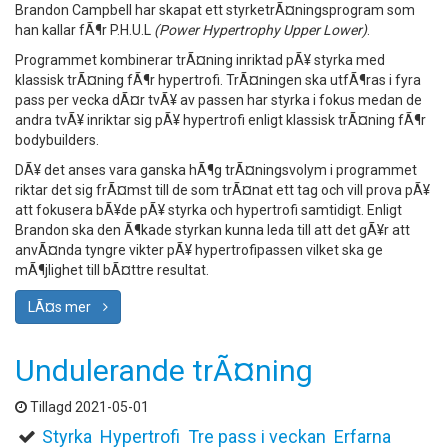
Brandon Campbell har skapat ett styrketrÃ¤ningsprogram som
han kallar fÃ¶r P.H.U.L
(Power Hypertrophy Upper Lower)
.
Programmet kombinerar trÃ¤ning inriktad pÃ¥ styrka med
klassisk trÃ¤ning fÃ¶r hypertrofi. TrÃ¤ningen ska utfÃ¶ras i fyra
pass per vecka dÃ¤r tvÃ¥ av passen har styrka i fokus medan de
andra tvÃ¥ inriktar sig pÃ¥ hypertrofi enligt klassisk trÃ¤ning fÃ¶r
bodybuilders.
DÃ¥ det anses vara ganska hÃ¶g trÃ¤ningsvolym i programmet
riktar det sig frÃ¤mst till de som trÃ¤nat ett tag och vill prova pÃ¥
att fokusera bÃ¥de pÃ¥ styrka och hypertrofi samtidigt. Enligt
Brandon ska den Ã¶kade styrkan kunna leda till att det gÃ¥r att
anvÃ¤nda tyngre vikter pÃ¥ hypertrofipassen vilket ska ge
mÃ¶jlighet till bÃ¤ttre resultat.
LÃ¤s mer
Undulerande trÃ¤ning
Tillagd 2021-05-01
Styrka
Hypertrofi
Tre pass i veckan
Erfarna