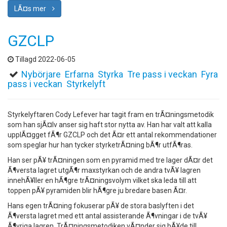
LÃ¤s mer
GZCLP
Tillagd 2022-06-05
Nybörjare
Erfarna
Styrka
Tre pass i veckan
Fyra
pass i veckan
Styrkelyft
Styrkelyftaren Cody Lefever har tagit fram en trÃ¤ningsmetodik
som han sjÃ¤lv anser sig haft stor nytta av. Han har valt att kalla
upplÃ¤gget fÃ¶r GZCLP och det Ã¤r ett antal rekommendationer
som speglar hur han tycker styrketrÃ¤ning bÃ¶r utfÃ¶ras.
Han ser pÃ¥ trÃ¤ningen som en pyramid med tre lager dÃ¤r det
Ã¶versta lagret utgÃ¶r maxstyrkan och de andra tvÃ¥ lagren
innehÃ¥ller en hÃ¶gre trÃ¤ningsvolym vilket ska leda till att
toppen pÃ¥ pyramiden blir hÃ¶gre ju bredare basen Ã¤r.
Hans egen trÃ¤ning fokuserar pÃ¥ de stora baslyften i det
Ã¶versta lagret med ett antal assisterande Ã¶vningar i de tvÃ¥
Ã¶vriga lagren. TrÃ¤ningsmetodiken vÃ¤nder sig bÃ¥de till