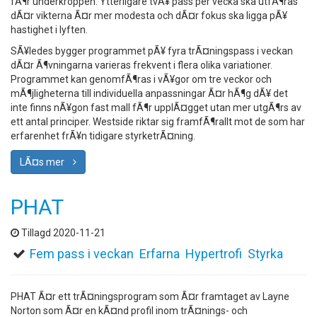
fÃ¶r underkroppen. Ytterligare tvÃ¥ pass per vecka ska utfÃ¶ras
dÃ¤r vikterna Ã¤r mer modesta och dÃ¤r fokus ska ligga pÃ¥
hastighet i lyften.
SÃ¥ledes bygger programmet pÃ¥ fyra trÃ¤ningspass i veckan
dÃ¤r Ã¶vningarna varieras frekvent i flera olika variationer.
Programmet kan genomfÃ¶ras i vÃ¥gor om tre veckor och
mÃ¶jligheterna till individuella anpassningar Ã¤r hÃ¶g dÃ¥ det
inte finns nÃ¥gon fast mall fÃ¶r upplÃ¤gget utan mer utgÃ¶rs av
ett antal principer. Westside riktar sig framfÃ¶rallt mot de som har
erfarenhet frÃ¥n tidigare styrketrÃ¤ning.
LÃ¤s mer
PHAT
Tillagd 2020-11-21
Fem pass i veckan
Erfarna
Hypertrofi
Styrka
PHAT Ã¤r ett trÃ¤ningsprogram som Ã¤r framtaget av Layne
Norton som Ã¤r en kÃ¤nd profil inom trÃ¤nings- och