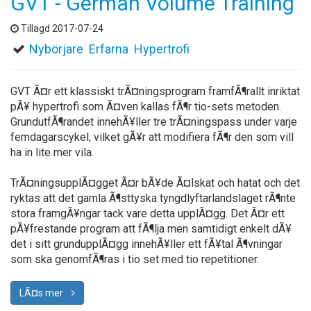
GVT - German Volume Training
Tillagd 2017-07-24
Nybörjare
Erfarna
Hypertrofi
GVT Ã¤r ett klassiskt trÃ¤ningsprogram framfÃ¶rallt inriktat
pÃ¥ hypertrofi som Ã¤ven kallas fÃ¶r tio-sets metoden.
GrundutfÃ¶randet innehÃ¥ller tre trÃ¤ningspass under varje
femdagarscykel, vilket gÃ¥r att modifiera fÃ¶r den som vill
ha in lite mer vila.
TrÃ¤ningsupplÃ¤gget Ã¤r bÃ¥de Ã¤lskat och hatat och det
ryktas att det gamla Ã¶sttyska tyngdlyftarlandslaget rÃ¶nte
stora framgÃ¥ngar tack vare detta upplÃ¤gg. Det Ã¤r ett
pÃ¥frestande program att fÃ¶lja men samtidigt enkelt dÃ¥
det i sitt grundupplÃ¤gg innehÃ¥ller ett fÃ¥tal Ã¶vningar
som ska genomfÃ¶ras i tio set med tio repetitioner.
LÃ¤s mer