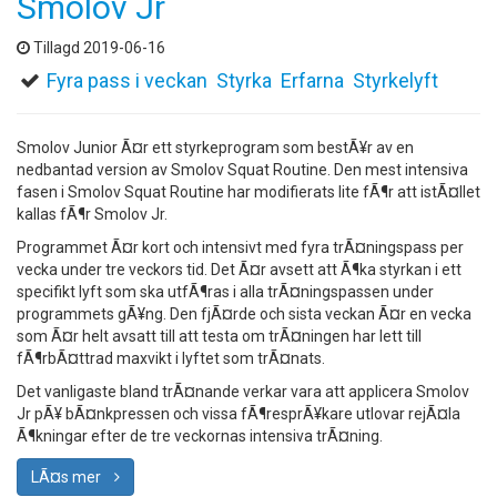
Smolov Jr
Tillagd 2019-06-16
Fyra pass i veckan
Styrka
Erfarna
Styrkelyft
Smolov Junior Ã¤r ett styrkeprogram som bestÃ¥r av en
nedbantad version av Smolov Squat Routine. Den mest intensiva
fasen i Smolov Squat Routine har modifierats lite fÃ¶r att istÃ¤llet
kallas fÃ¶r Smolov Jr.
Programmet Ã¤r kort och intensivt med fyra trÃ¤ningspass per
vecka under tre veckors tid. Det Ã¤r avsett att Ã¶ka styrkan i ett
specifikt lyft som ska utfÃ¶ras i alla trÃ¤ningspassen under
programmets gÃ¥ng. Den fjÃ¤rde och sista veckan Ã¤r en vecka
som Ã¤r helt avsatt till att testa om trÃ¤ningen har lett till
fÃ¶rbÃ¤ttrad maxvikt i lyftet som trÃ¤nats.
Det vanligaste bland trÃ¤nande verkar vara att applicera Smolov
Jr pÃ¥ bÃ¤nkpressen och vissa fÃ¶resprÃ¥kare utlovar rejÃ¤la
Ã¶kningar efter de tre veckornas intensiva trÃ¤ning.
LÃ¤s mer