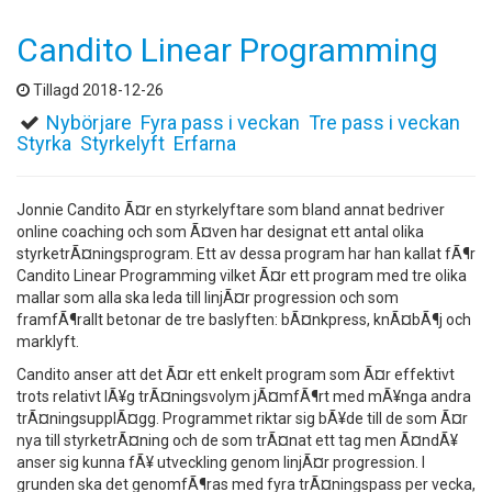
Candito Linear Programming
Tillagd 2018-12-26
Nybörjare
Fyra pass i veckan
Tre pass i veckan
Styrka
Styrkelyft
Erfarna
Jonnie Candito Ã¤r en styrkelyftare som bland annat bedriver
online coaching och som Ã¤ven har designat ett antal olika
styrketrÃ¤ningsprogram. Ett av dessa program har han kallat fÃ¶r
Candito Linear Programming vilket Ã¤r ett program med tre olika
mallar som alla ska leda till linjÃ¤r progression och som
framfÃ¶rallt betonar de tre baslyften: bÃ¤nkpress, knÃ¤bÃ¶j och
marklyft.
Candito anser att det Ã¤r ett enkelt program som Ã¤r effektivt
trots relativt lÃ¥g trÃ¤ningsvolym jÃ¤mfÃ¶rt med mÃ¥nga andra
trÃ¤ningsupplÃ¤gg. Programmet riktar sig bÃ¥de till de som Ã¤r
nya till styrketrÃ¤ning och de som trÃ¤nat ett tag men Ã¤ndÃ¥
anser sig kunna fÃ¥ utveckling genom linjÃ¤r progression. I
grunden ska det genomfÃ¶ras med fyra trÃ¤ningspass per vecka,