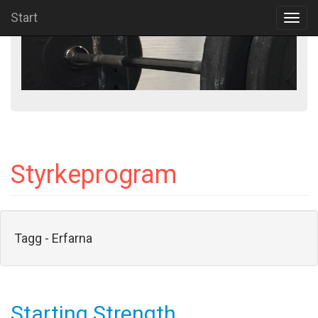
Start
Toggl
navig
Styrkeprogram
Tagg - Erfarna
Starting Strength