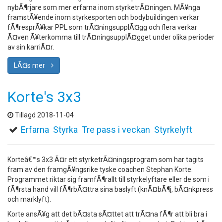
nybÃ¶rjare som mer erfarna inom styrketrÃ¤ningen. MÃ¥nga
framstÃ¥ende inom styrkesporten och bodybuildingen verkar
fÃ¶resprÃ¥kar PPL som trÃ¤ningsupplÃ¤gg och flera verkar
Ã¤ven Ã¥terkomma till trÃ¤ningsupplÃ¤gget under olika perioder
av sin karriÃ¤r.
LÃ¤s mer
Korte's 3x3
Tillagd 2018-11-04
Erfarna
Styrka
Tre pass i veckan
Styrkelyft
Korteâ€™s 3x3 Ã¤r ett styrketrÃ¤ningsprogram som har tagits
fram av den framgÃ¥ngsrike tyske coachen Stephan Korte.
Programmet riktar sig framfÃ¶rallt till styrkelyftare eller de som i
fÃ¶rsta hand vill fÃ¶rbÃ¤ttra sina baslyft (knÃ¤bÃ¶j, bÃ¤nkpress
och marklyft).
Korte ansÃ¥g att det bÃ¤sta sÃ¤ttet att trÃ¤na fÃ¶r att bli bra i