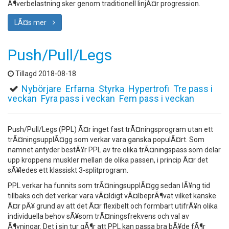
Ã¶verbelastning sker genom traditionell linjÃ¤r progression.
LÃ¤s mer
Push/Pull/Legs
Tillagd 2018-08-18
Nybörjare
Erfarna
Styrka
Hypertrofi
Tre pass i
veckan
Fyra pass i veckan
Fem pass i veckan
Push/Pull/Legs (PPL) Ã¤r inget fast trÃ¤ningsprogram utan ett
trÃ¤ningsupplÃ¤gg som verkar vara ganska populÃ¤rt. Som
namnet antyder bestÃ¥r PPL av tre olika trÃ¤ningspass som delar
upp kroppens muskler mellan de olika passen, i princip Ã¤r det
sÃ¥ledes ett klassiskt 3-splitprogram.
PPL verkar ha funnits som trÃ¤ningsupplÃ¤gg sedan lÃ¥ng tid
tillbaks och det verkar vara vÃ¤ldigt vÃ¤lbeprÃ¶vat vilket kanske
Ã¤r pÃ¥ grund av att det Ã¤r flexibelt och formbart utifrÃ¥n olika
individuella behov sÃ¥som trÃ¤ningsfrekvens och val av
Ã¶vningar. Det i sin tur gÃ¶r att PPL kan passa bra bÃ¥de fÃ¶r