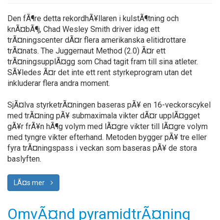
Den fÃ¶re detta rekordhÃ¥llaren i kulstÃ¶tning och
knÃ¤bÃ¶j, Chad Wesley Smith driver idag ett
trÃ¤ningscenter dÃ¤r flera amerikanska elitidrottare
trÃ¤nats. The Juggernaut Method (2.0) Ã¤r ett
trÃ¤ningsupplÃ¤gg som Chad tagit fram till sina atleter.
SÃ¥ledes Ã¤r det inte ett rent styrkeprogram utan det
inkluderar flera andra moment.
SjÃ¤lva styrketrÃ¤ningen baseras pÃ¥ en 16-veckorscykel
med trÃ¤ning pÃ¥ submaximala vikter dÃ¤r upplÃ¤gget
gÃ¥r frÃ¥n hÃ¶g volym med lÃ¤gre vikter till lÃ¤gre volym
med tyngre vikter efterhand. Metoden bygger pÃ¥ tre eller
fyra trÃ¤ningspass i veckan som baseras pÃ¥ de stora
baslyften.
LÃ¤s mer
OmvÃ¤nd pyramidtrÃ¤ning