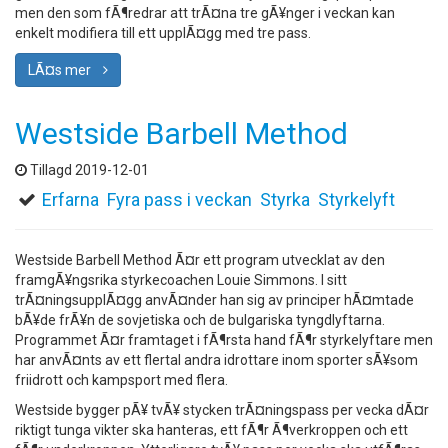
men den som fÃ¶redrar att trÃ¤na tre gÃ¥nger i veckan kan
enkelt modifiera till ett upplÃ¤gg med tre pass.
LÃ¤s mer
Westside Barbell Method
Tillagd 2019-12-01
Erfarna
Fyra pass i veckan
Styrka
Styrkelyft
Westside Barbell Method Ã¤r ett program utvecklat av den
framgÃ¥ngsrika styrkecoachen Louie Simmons. I sitt
trÃ¤ningsupplÃ¤gg anvÃ¤nder han sig av principer hÃ¤mtade
bÃ¥de frÃ¥n de sovjetiska och de bulgariska tyngdlyftarna.
Programmet Ã¤r framtaget i fÃ¶rsta hand fÃ¶r styrkelyftare men
har anvÃ¤nts av ett flertal andra idrottare inom sporter sÃ¥som
friidrott och kampsport med flera.
Westside bygger pÃ¥ tvÃ¥ stycken trÃ¤ningspass per vecka dÃ¤r
riktigt tunga vikter ska hanteras, ett fÃ¶r Ã¶verkroppen och ett