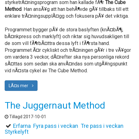
styrketrÃ¤ningsprogram som han kallade fÃ¶r
The Cube
Method
. Han ansÃ¥g att han behÃ¶vde gÃ¥ tillbaks till ett
enklare trÃ¤ningsupplÃ¤gg och fokusera pÃ¥ det viktiga.
Programmet bygger pÃ¥ de stora baslyften (knÃ¤bÃ¶j,
bÃ¤nkpress och marklyft) och riktar sig huvudsakligen till
de som vill fÃ¶rbÃ¤ttra dessa lyft i fÃ¶rsta hand.
Programmet Ã¤r cykliskt och trÃ¤ningen gÃ¥r i tre vÃ¥gor
om vardera 3 veckor, dÃ¤refter ska nya personliga rekord
sÃ¤ttas som sedan ska anvÃ¤ndas som utgÃ¥ngspunkt
vid nÃ¤sta cykel av The Cube Method.
LÃ¤s mer
The Juggernaut Method
Tillagd 2017-10-01
Erfarna
Fyra pass i veckan
Tre pass i veckan
Styrkelyft