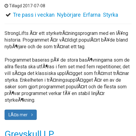
Tillagd 2017-07-08
Tre pass i veckan
Nybörjare
Erfarna
Styrka
StrongLifts Ã¤r ett styrketrÃ¤ningsprogram med en lÃ¥ng
historia. Programmet Ã¤r vÃ¤ldigt populÃ¤rt bÃ¥de bland
nybÃ¶rjare och de som trÃ¤nat ett tag.
Programmet baseras pÃ¥ de stora basÃ¶vningarna som de
allra flesta ska utfÃ¶ras i fem set med fem repetitioner, det
vill sÃ¤ga det klassiska upplÃ¤gget som frÃ¤mst trÃ¤nar
styrka. Enkelheten i trÃ¤ningsupplÃ¤gget Ã¤r en av de
saker som gjort programmet populÃ¤rt och de flesta som
prÃ¶var programmet verkar fÃ¥ en stabil linjÃ¤r
styrkeÃ¶kning.
LÃ¤s mer
Greyskull LP