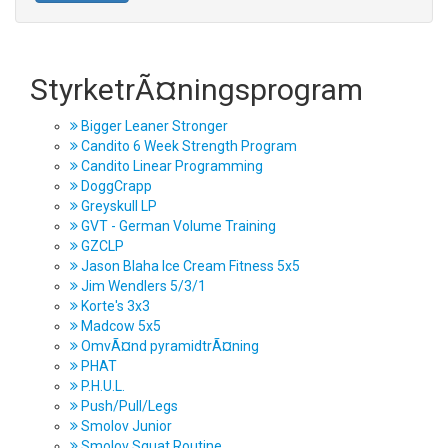
StyrketrÃ¤ningsprogram
Bigger Leaner Stronger
Candito 6 Week Strength Program
Candito Linear Programming
DoggCrapp
Greyskull LP
GVT - German Volume Training
GZCLP
Jason Blaha Ice Cream Fitness 5x5
Jim Wendlers 5/3/1
Korte's 3x3
Madcow 5x5
OmvÃ¤nd pyramidtrÃ¤ning
PHAT
P.H.U.L.
Push/Pull/Legs
Smolov Junior
Smolov Squat Routine