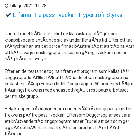
Tillagd 2021-11-28
Erfarna
Tre pass i veckan
Hypertrofi
Styrka
Dante Trudel trÃ¤nade enligt de klassiska upplÃ¤gg som
kroppsbyggare anvÃ¤nde sig av under flera Ã¥rs tid. Efter ett tag
sÃ¥ tyckte han att det borde finnas bÃ¤ttre sÃ¤tt att trÃ¤na Ã¤n
att kÃ¶ra varje muskelgrupp endast en gÃ¥ng i veckan med en
hÃ¶g trÃ¤ningsvolym.
Efter en del testande tog han fram ett program som kallas fÃ¶r
Doggcrapp. IstÃ¤llet fÃ¶r att trÃ¤na de olika muskelgrupperna
endast en gÃ¥ng i veckan leder Doggcrapp till 50 procents hÃ¶gre
trÃ¤ningsfrekvens med endast ett rejÃ¤lt rest-paus arbetsset
per muskelgrupp.
Hela kroppen trÃ¤nas igenom under tvÃ¥ trÃ¤ningspass med en
frekvens pÃ¥ tre pass i veckan. Eftersom Doggcrapp anses vara
ett krÃ¤vande trÃ¤ningsprogram anser Trudel att den som ger
sig pÃ¥ det bÃ¶r ha minst tre Ã¥rs erfarenhet frÃ¥n hÃ¥rd
trÃ¤ning.