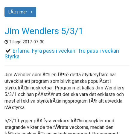
LÃ¤s mer
Jim Wendlers 5/3/1
Tillagd 2017-07-30
Erfarna
Fyra pass i veckan
Tre pass i veckan
Styrka
Jim Wendler som Ã¤r en fÃ¶re detta styrkelyftare har
utvecklat ett program som blivit ganska populÃ¤rt i
styrketrÃ¤ningskretsar. Programmet kallas Jim Wendlers
5/3/1 och han pÃ¥stÃ¥r att det ska vara det enklaste och
mest effektiva styrketrÃ¤ningsprogram fÃ¶r att utveckla
rÃ¥styrka.
5/3/1 bygger pÃ¥ fyra veckors trÃ¤ningscykler med
stegrande vikter de tre fÃ¶rsta veckorna, medan den
fjÃ¤rde veckan Ã¤r en avlastningsperiod. Programmet