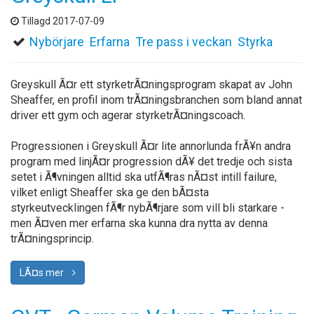
Tillagd 2017-07-09
Nybörjare
Erfarna
Tre pass i veckan
Styrka
Greyskull Ã¤r ett styrketrÃ¤ningsprogram skapat av John
Sheaffer, en profil inom trÃ¤ningsbranchen som bland annat
driver ett gym och agerar styrketrÃ¤ningscoach.
Progressionen i Greyskull Ã¤r lite annorlunda frÃ¥n andra
program med linjÃ¤r progression dÃ¥ det tredje och sista
setet i Ã¶vningen alltid ska utfÃ¶ras nÃ¤st intill failure,
vilket enligt Sheaffer ska ge den bÃ¤sta
styrkeutvecklingen fÃ¶r nybÃ¶rjare som vill bli starkare -
men Ã¤ven mer erfarna ska kunna dra nytta av denna
trÃ¤ningsprincip.
LÃ¤s mer