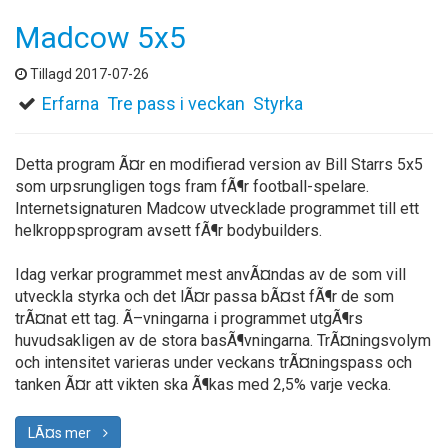
Madcow 5x5
Tillagd 2017-07-26
Erfarna
Tre pass i veckan
Styrka
Detta program Ã¤r en modifierad version av Bill Starrs 5x5
som urpsrungligen togs fram fÃ¶r football-spelare.
Internetsignaturen Madcow utvecklade programmet till ett
helkroppsprogram avsett fÃ¶r bodybuilders.
Idag verkar programmet mest anvÃ¤ndas av de som vill
utveckla styrka och det lÃ¤r passa bÃ¤st fÃ¶r de som
trÃ¤nat ett tag. Ã–vningarna i programmet utgÃ¶rs
huvudsakligen av de stora basÃ¶vningarna. TrÃ¤ningsvolym
och intensitet varieras under veckans trÃ¤ningspass och
tanken Ã¤r att vikten ska Ã¶kas med 2,5% varje vecka.
LÃ¤s mer