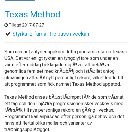
Texas Method
Tillagd 2017-07-27
Styrka
Erfarna
Tre pass i veckan
Som namnet antyder uppkom detta program i staten Texas i
USA. Det var enligt rykten en tyngdlyftare som under en
varm eftermiddag beklagade sig Ã¶ver att behÃ¶va
genomlida fem set med knÃ¤bÃ¶j och istÃ¤llet antog
utmaningen att slÃ¥ nytt personligt rekord, vilket ledde till
att programmet som fick namnet Texas Method uppstod.
Texas Method anses bÃ¤st lÃ¤mpat fÃ¶r de som trÃ¤nat
ett tag och den linjÃ¤ra progressionen sker veckovis med
fÃ¶rsÃ¶k till nya personliga rekord en gÃ¥ng i veckan.
Programmet kan anpassas efter personliga behov och det
finns ett flertal olika mallar och varianter av
trÃ¤ningsupplÃ¤gget.