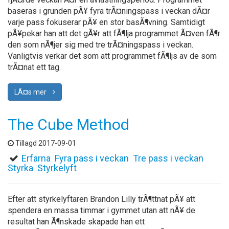
baseras i grunden pÃ¥ fyra trÃ¤ningspass i veckan dÃ¤r
varje pass fokuserar pÃ¥ en stor basÃ¶vning. Samtidigt
pÃ¥pekar han att det gÃ¥r att fÃ¶lja programmet Ã¤ven fÃ¶r
den som nÃ¶jer sig med tre trÃ¤ningspass i veckan.
Vanligtvis verkar det som att programmet fÃ¶ljs av de som
trÃ¤nat ett tag.
LÃ¤s mer
The Cube Method
Tillagd 2017-09-01
Erfarna
Fyra pass i veckan
Tre pass i veckan
Styrka
Styrkelyft
Efter att styrkelyftaren Brandon Lilly trÃ¶ttnat pÃ¥ att
spendera en massa timmar i gymmet utan att nÃ¥ de
resultat han Ã¶nskade skapade han ett