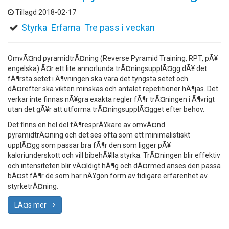
Tillagd 2018-02-17
Styrka
Erfarna
Tre pass i veckan
OmvÃ¤nd pyramidtrÃ¤ning (Reverse Pyramid Training, RPT, pÃ¥
engelska) Ã¤r ett lite annorlunda trÃ¤ningsupplÃ¤gg dÃ¥ det
fÃ¶rsta setet i Ã¶vningen ska vara det tyngsta setet och
dÃ¤refter ska vikten minskas och antalet repetitioner hÃ¶jas. Det
verkar inte finnas nÃ¥gra exakta regler fÃ¶r trÃ¤ningen i Ã¶vrigt
utan det gÃ¥r att utforma trÃ¤ningsupplÃ¤gget efter behov.
Det finns en hel del fÃ¶resprÃ¥kare av omvÃ¤nd
pyramidtrÃ¤ning och det ses ofta som ett minimalistiskt
upplÃ¤gg som passar bra fÃ¶r den som ligger pÃ¥
kaloriunderskott och vill bibehÃ¥lla styrka. TrÃ¤ningen blir effektiv
och intensiteten blir vÃ¤ldigt hÃ¶g och dÃ¤rmed anses den passa
bÃ¤st fÃ¶r de som har nÃ¥gon form av tidigare erfarenhet av
styrketrÃ¤ning.
LÃ¤s mer