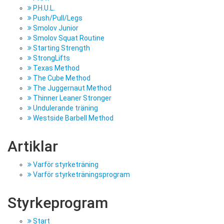
P.H.U.L.
Push/Pull/Legs
Smolov Junior
Smolov Squat Routine
Starting Strength
StrongLifts
Texas Method
The Cube Method
The Juggernaut Method
Thinner Leaner Stronger
Undulerande träning
Westside Barbell Method
Artiklar
Varför styrketräning
Varför styrketräningsprogram
Styrkeprogram
Start