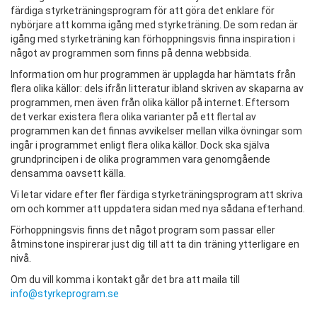
färdiga styrketräningsprogram för att göra det enklare för
nybörjare att komma igång med styrketräning. De som redan är
igång med styrketräning kan förhoppningsvis finna inspiration i
något av programmen som finns på denna webbsida.
Information om hur programmen är upplagda har hämtats från
flera olika källor: dels ifrån litteratur ibland skriven av skaparna av
programmen, men även från olika källor på internet. Eftersom
det verkar existera flera olika varianter på ett flertal av
programmen kan det finnas avvikelser mellan vilka övningar som
ingår i programmet enligt flera olika källor. Dock ska själva
grundprincipen i de olika programmen vara genomgående
densamma oavsett källa.
Vi letar vidare efter fler färdiga styrketräningsprogram att skriva
om och kommer att uppdatera sidan med nya sådana efterhand.
Förhoppningsvis finns det något program som passar eller
åtminstone inspirerar just dig till att ta din träning ytterligare en
nivå.
Om du vill komma i kontakt går det bra att maila till
info@styrkeprogram.se